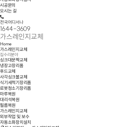
시공문의
오시는 길
전국어디서나
1644-3609
가스레인지교체
Home
가스레인지교체
집수리분야
싱크대문짝교체
냉장고장리폼
후드교체
사각싱크볼교체
식기세척기장리폼
로봇청소기장리폼
마루복원
대리석복원
필름복원
가스레인지교체
외부작업 및 보수
자동소화장치설치