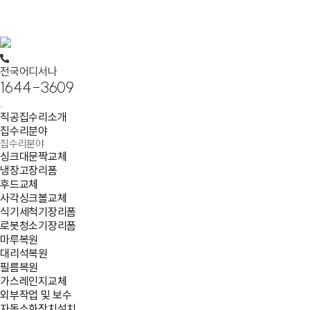
Loading...
전국어디서나
1644-3609
직공집수리소개
집수리분야
집수리분야
싱크대문짝교체
냉장고장리폼
후드교체
사각싱크볼교체
식기세척기장리폼
로봇청소기장리폼
마루복원
대리석복원
필름복원
가스레인지교체
외부작업 및 보수
자동소화장치설치