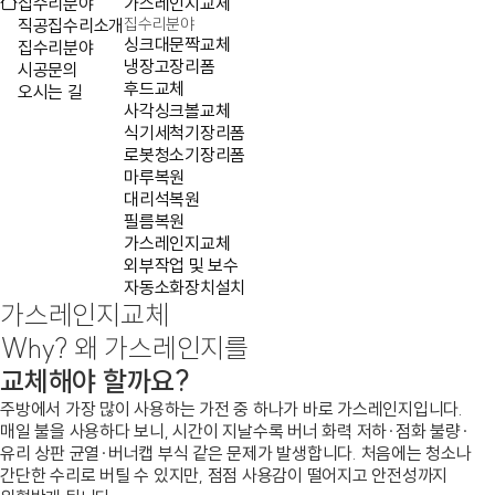
집수리분야
가스레인지교체
집수리분야
직공집수리소개
싱크대문짝교체
집수리분야
냉장고장리폼
시공문의
후드교체
오시는 길
사각싱크볼교체
식기세척기장리폼
로봇청소기장리폼
마루복원
대리석복원
필름복원
가스레인지교체
외부작업 및 보수
자동소화장치설치
가스레인지
교체
Why? 왜 가스레인지를
교체해야 할까요?
주방에서 가장 많이 사용하는 가전 중 하나가 바로 가스레인지입니다.
매일 불을 사용하다 보니, 시간이 지날수록 버너 화력 저하·점화 불량·
유리 상판 균열·버너캡 부식 같은 문제가 발생합니다. 처음에는 청소나
간단한 수리로 버틸 수 있지만, 점점 사용감이 떨어지고 안전성까지